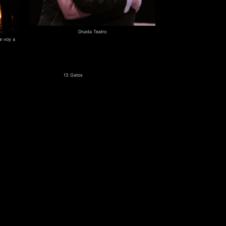
Druida Teatro
e voy a
13 Gatos