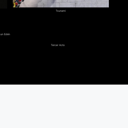
Tsunami
e un Edén
Tercer Acto