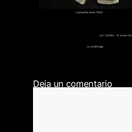
Compañía jóven FAEA
Los Carriles - El ocaso d
La luciérnaga
Deja un comentario